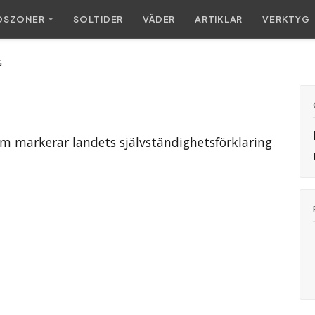
DSZONER
SOL
TIDER
VÄDER
ARTIKLAR
VERKTYG
G
om markerar landets självständighetsförklaring