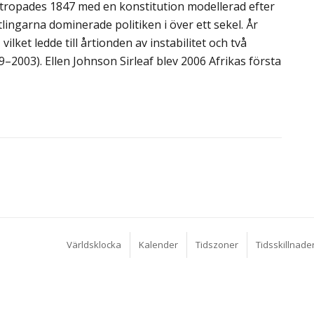
utropades 1847 med en konstitution modellerad efter
ingarna dominerade politiken i över ett sekel. År
ket ledde till årtionden av instabilitet och två
2003). Ellen Johnson Sirleaf blev 2006 Afrikas första
Världsklocka
Kalender
Tidszoner
Tidsskillnade