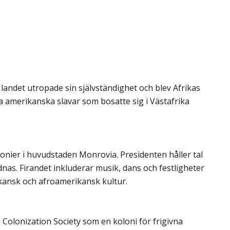
å landet utropade sin självständighet och blev Afrikas
na amerikanska slavar som bosatte sig i Västafrika
monier i huvudstaden Monrovia. Presidenten håller tal
nas. Firandet inkluderar musik, dans och festligheter
kansk och afroamerikansk kultur.
Colonization Society som en koloni för frigivna