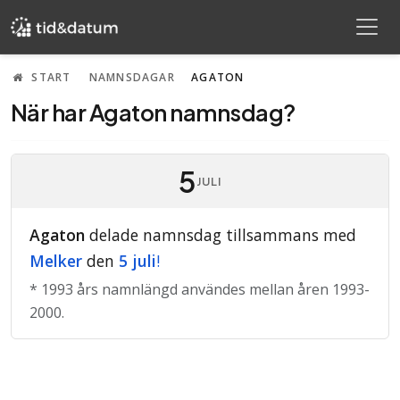
START
NAMNSDAGAR
AGATON
När har Agaton namnsdag?
5
JULI
Agaton
delade namnsdag tillsammans med
Melker
den
5 juli
!
* 1993 års namnlängd användes mellan åren 1993-
2000.