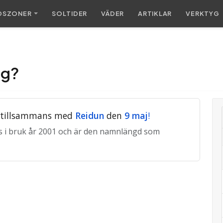
DSZONER
SOL
TIDER
VÄDER
ARTIKLAR
VERKTYG
ag?
 tillsammans med
Reidun
den
9 maj
!
s i bruk år 2001 och är den namnlängd som