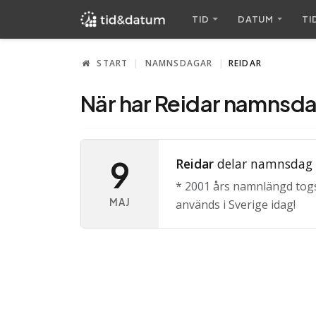
TID
DATUM
TI
START
NAMNSDAGAR
REIDAR
När har Reidar namnsd
9
Reidar
delar namnsdag
* 2001 års namnlängd tog
MAJ
används i Sverige idag!