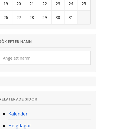
19
20
21
22
23
24
25
26
27
28
29
30
31
SÖK EFTER NAMN
RELATERADE SIDOR
Kalender
Helgdagar