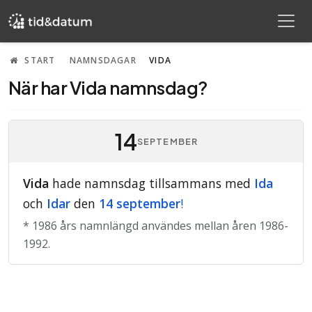
START
NAMNSDAGAR
VIDA
När har Vida namnsdag?
14
SEPTEMBER
Vida
hade namnsdag tillsammans med
Ida
och
Idar
den
14 september
!
* 1986 års namnlängd användes mellan åren 1986-
1992.