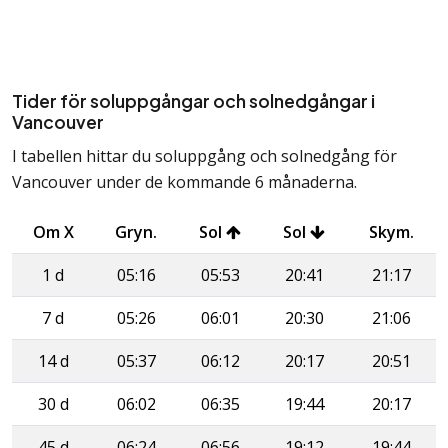
Tider för soluppgångar och solnedgångar i
Vancouver
I tabellen hittar du soluppgång och solnedgång för
Vancouver under de kommande 6 månaderna.
Om X
Gryn.
Sol
Sol
Skym.
1 d
05:16
05:53
20:41
21:17
7 d
05:26
06:01
20:30
21:06
14 d
05:37
06:12
20:17
20:51
30 d
06:02
06:35
19:44
20:17
45 d
06:24
06:56
19:12
19:44