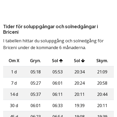
Tider för soluppgångar och solnedgångar i
Briceni
I tabellen hittar du soluppgång och solnedgång för
Briceni under de kommande 6 månaderna.
Om X
Gryn.
Sol
Sol
Skym.
1 d
05:18
05:53
20:34
21:09
7 d
05:27
06:01
20:24
20:58
14 d
05:37
06:11
20:11
20:44
30 d
06:01
06:33
19:39
20:11
45 d
06:23
06:54
19:08
19:39