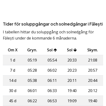
Tider för soluppgångar och solnedgångar i Fălești
I tabellen hittar du soluppgång och solnedgång för
Fălești under de kommande 6 månaderna.
Om X
Gryn.
Sol
Sol
Skym.
1 d
05:19
05:54
20:33
21:08
7 d
05:28
06:02
20:23
20:57
14 d
05:38
06:11
20:11
20:44
30 d
06:01
06:33
19:40
20:12
45 d
06:22
06:53
19:09
19:40