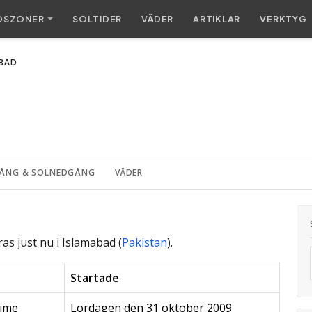
DSZONER
SOL
TIDER
VÄDER
ARTIKLAR
VERKTYG
BAD
ÅNG & SOLNEDGÅNG
VÄDER
as just nu i Islamabad (
Pakistan
).
Startade
Time
Lördagen den 31 oktober 2009