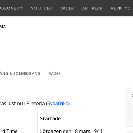
DSZONER
SOL
TIDER
VÄDER
ARTIKLAR
VERKTYG
RIA
ÅNG & SOLNEDGÅNG
VÄDER
as just nu i Pretoria (
Sydafrika
).
Startade
ard Time
Lördagen den 18 mars 1944