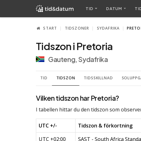
TID
DATUM
TI
START
TIDSZONER
SYDAFRIKA
PRETO
Tidszon i Pretoria
Gauteng, Sydafrika
TID
TIDSZON
TIDSSKILLNAD
SOLUPPG
Vilken tidszon har Pretoria?
I tabellen hittar du den tidszon som observer
UTC +/-
Tidszon & förkortning
UTC +02:00
SAST - South Africa Stand