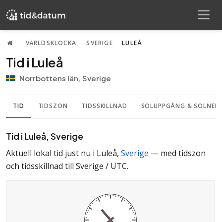
VÄRLDSKLOCKA
SVERIGE
LULEÅ
Tid i Luleå
Norrbottens län, Sverige
TID
TIDSZON
TIDSSKILLNAD
SOLUPPGÅNG & SOLNE
Tid i Luleå, Sverige
Aktuell lokal tid just nu i Luleå,
Sverige
— med
tidszon
och
tidsskillnad till Sverige / UTC
.