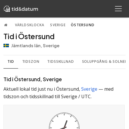
VÄRLDSKLOCKA
SVERIGE
ÖSTERSUND
Tid i Östersund
Jämtlands län, Sverige
TID
TIDSZON
TIDSSKILLNAD
SOLUPPGÅNG & SOLNE
Tid i Östersund, Sverige
Aktuell lokal tid just nu i Östersund,
Sverige
— med
tidszon
och
tidsskillnad till Sverige / UTC
.