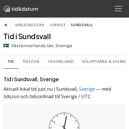
VÄRLDSKLOCKA
SVERIGE
SUNDSVALL
Tid i Sundsvall
Västernorrlands län, Sverige
TID
TIDSZON
TIDSSKILLNAD
SOLUPPGÅNG & SOLNE
Tid i Sundsvall, Sverige
Aktuell lokal tid just nu i Sundsvall,
Sverige
— med
tidszon
och
tidsskillnad till Sverige / UTC
.