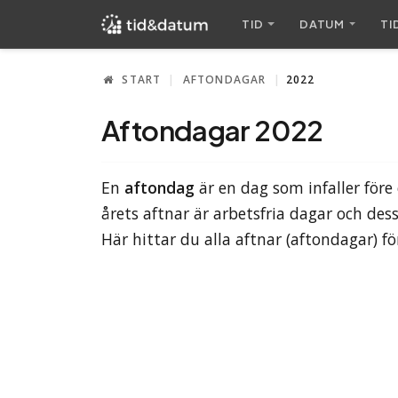
TID
DATUM
TI
START
AFTONDAGAR
2022
Aftondagar 2022
En
aftondag
är en dag som infaller för
årets aftnar är arbetsfria dagar och des
Här hittar du alla aftnar (aftondagar) fö