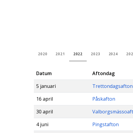
2020
2021
2022
2023
2024
20
Datum
Aftondag
5 januari
Trettondagsafton
16 april
Påskafton
30 april
Valborgsmässoaf
4 juni
Pingstafton