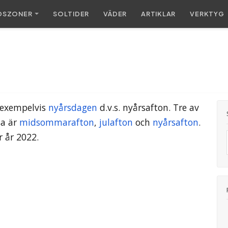
DSZONER
SOL
TIDER
VÄDER
ARTIKLAR
VERKTYG
e exempelvis
nyårsdagen
d.v.s. nyårsafton. Tre av
sa är
midsommarafton
,
julafton
och
nyårsafton
.
r år 2022.