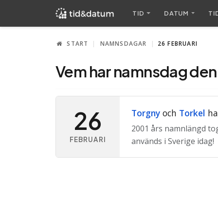
TID
DATUM
TI
START
NAMNSDAGAR
26 FEBRUARI
Vem har namnsdag den 
26
Torgny
och
Torkel
ha
2001 års namnlängd tog
FEBRUARI
används i Sverige idag!