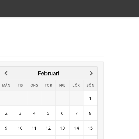
Februari
MÅN
TIS
ONS
TOR
FRE
LÖR
SÖN
1
2
3
4
5
6
7
8
9
10
11
12
13
14
15